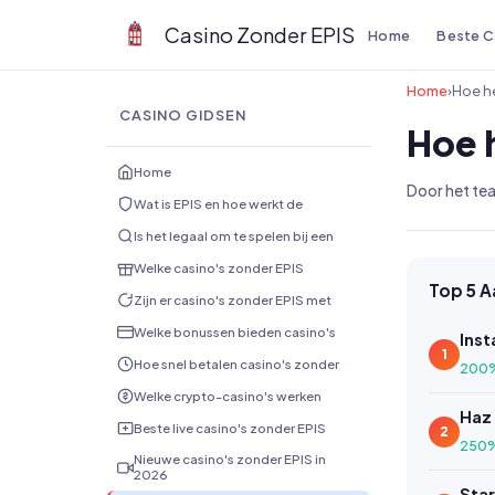
Casino Zonder EPIS
Home
Beste C
Home
›
Hoe he
CASINO GIDSEN
Hoe h
Home
Door het te
Wat is EPIS en hoe werkt de
Is het legaal om te spelen bij een
Welke casino's zonder EPIS
Top 5 A
Zijn er casino's zonder EPIS met
Welke bonussen bieden casino's
Inst
1
Hoe snel betalen casino's zonder
200%
Welke crypto-casino's werken
Haz
Beste live casino's zonder EPIS
2
250%
Nieuwe casino's zonder EPIS in
2026
Star