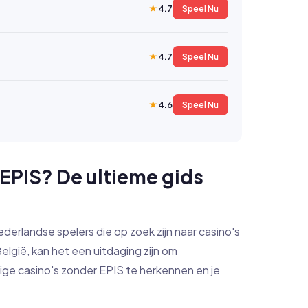
★
4.7
Speel Nu
★
4.7
Speel Nu
★
4.6
Speel Nu
 EPIS? De ultieme gids
Nederlandse spelers die op zoek zijn naar casino's
lgië, kan het een uitdaging zijn om
lige casino's zonder EPIS te herkennen en je