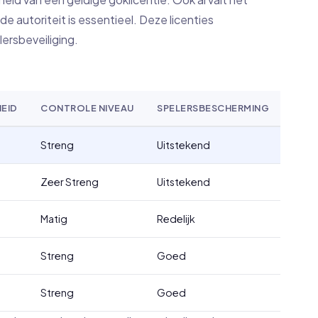
 autoriteit is essentieel. Deze licenties
lersbeveiliging.
EID
CONTROLE NIVEAU
SPELERSBESCHERMING
Streng
Uitstekend
Zeer Streng
Uitstekend
Matig
Redelijk
Streng
Goed
Streng
Goed