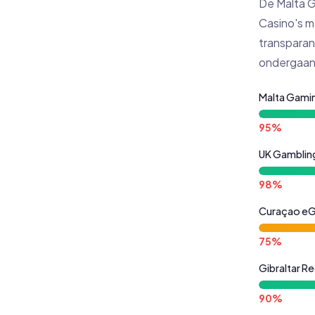
De Malta G
Casino's m
transparan
ondergaan
Malta Gamin
95%
UK Gamblin
98%
Curaçao e
75%
Gibraltar R
90%