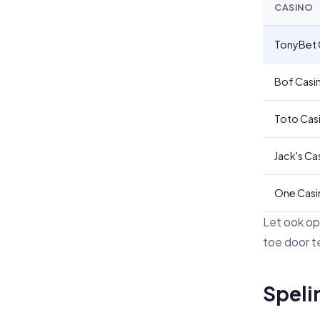
CASINO
TonyBet 
Bof Casi
Toto Cas
Jack's Ca
One Casi
Let ook op
toe door t
Speli