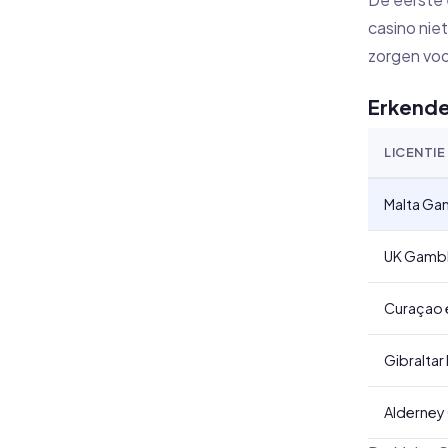
casino nie
zorgen voor
Erkende
LICENTIE
Malta Ga
UK Gambl
Curaçao
Gibraltar
Alderney