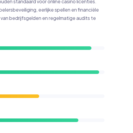
en standaard voor online casino licenties.
ersbeveiliging, eerlijke spellen en financiële
 van bedrijfsgelden en regelmatige audits te