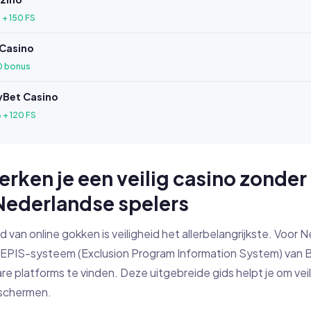
+ 150 FS
 Casino
 bonus
yBet Casino
 + 120 FS
erken je een veilig casino zonder
Nederlandse spelers
d van online gokken is veiligheid het allerbelangrijkste. Voor 
 EPIS-systeem (Exclusion Program Information System) van Be
e platforms te vinden. Deze uitgebreide gids helpt je om vei
eschermen.