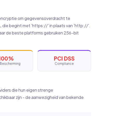
 encryptie om gegevensoverdracht te
die begint met 'https://' in plaats van 'http://'.
maar de beste platforms gebruiken 256-bit
100%
PCI DSS
 Bescherming
Compliance
iders die hun eigen strenge
chikbaar zijn - de aanwezigheid van bekende