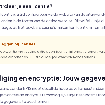
roleer je een licentie?
icentie is altijd verifieerbaar via de website van de uitgeven
vinden in de footer van de casino website. Bij twijfel kun je 
entiegever. Betrouwbare casino's maken hun licentie-informatie
laggen bij licenties
orzichtig met casino's die geen licentie-informatie tonen, vals
de autoriteiten. Dit zijn duidelijke waarschuwingstekens.
liging en encryptie: Jouw gege
 casino zonder EPIS moet dezelfde hoge beveiligingsstandaar
eavanceerde encryptietechnologie, veilige betalingsmetho
ële gegevens te beschermen.