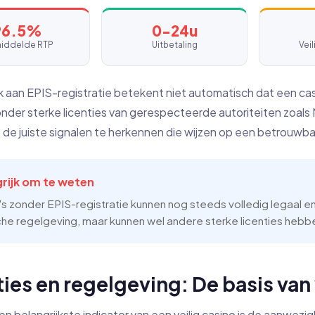
96.5%
0-24u
iddelde RTP
Uitbetaling
Vei
 aan EPIS-registratie betekent niet automatisch dat een casino
nder sterke licenties van gerespecteerde autoriteiten zoals 
m de juiste signalen te herkennen die wijzen op een betrouwba
rijk om te weten
s zonder EPIS-registratie kunnen nog steeds volledig legaal en ve
he regelgeving, maar kunnen wel andere sterke licenties hebb
ties en regelgeving: De basis van
n belangrijkste indicator van een veilig casino is de aanwezig