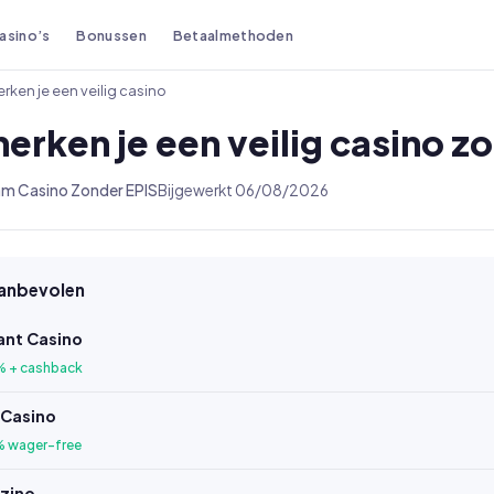
asino’s
Bonussen
Betaalmethoden
rken je een veilig casino
erken je een veilig casino z
am Casino Zonder EPIS
Bijgewerkt 06/08/2026
anbevolen
ant Casino
 + cashback
 Casino
 wager-free
zino